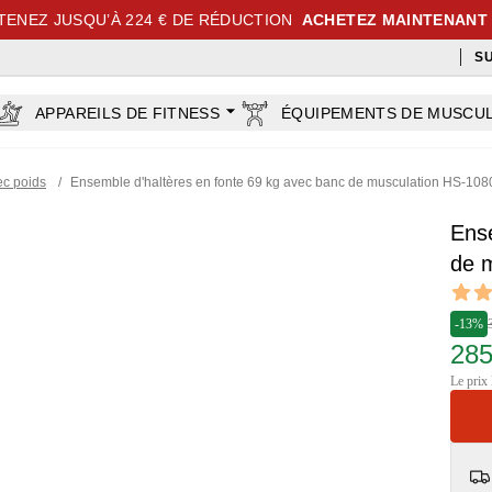
TENEZ JUSQU’À 224 € DE RÉDUCTION
ACHETEZ MAINTENANT
S
APPAREILS DE FITNESS
ÉQUIPEMENTS DE MUSCU
ec poids
/
Ensemble d'haltères en fonte 69 kg avec banc de musculation HS-108
Ense
de 
Revi
5 out o
-13%
285
Le prix 