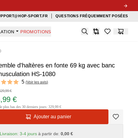
UPPORT@HOP-SPORT.FR
QUESTIONS FRÉQUEMMENT POSÉES
Search
LATION
PROMOTIONS
Comparaison
items in favorit
Panier
0
mble d'haltères en fonte 69 kg avec banc
musculation HS-1080
ews
5
(
Voir les avis
)
f 5 stars
329,99 €
,99 €
le plus bas des 30 derniers jours: 329,99 €
Ajouter au panier
Livraison: 3-4 jours
à partir de:
0,00 €