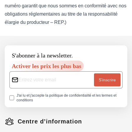
numéro garantit que nous sommes en conformité avec nos
obligations réglementaires au titre de la responsabilité
élargie du producteur – REP.)
Footer
S'abonner à la newsletter.
Activer les prix les plus bas
S'inscrire
J'ai lu et j'accepte la
politique de confidentialité
et les
termes et
conditions
Centre d’information