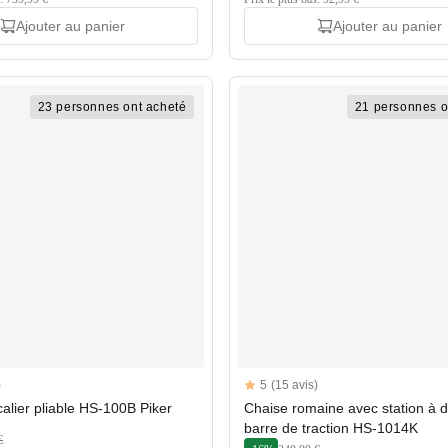
Ajouter au panier
Ajouter au panier
23 personnes ont acheté
21 personnes o
Reviews
)
5
(15 avis)
rs
5 out of 5 stars
alier pliable HS-100B Piker
Chaise romaine avec station à d
barre de traction HS-1014K
€