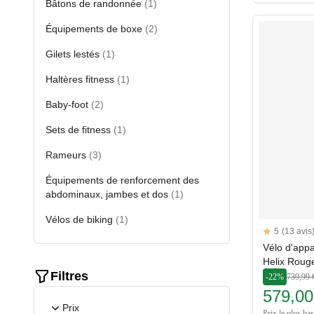
Bâtons de randonnée
(1)
Équipements de boxe
(2)
Gilets lestés
(1)
Haltères fitness
(1)
Baby-foot
(2)
Sets de fitness
(1)
Rameurs
(3)
Équipements de renforcement des
abdominaux, jambes et dos
(1)
Vélos de biking
(1)
Reviews
5
(13 avis
5 out of 5 sta
Vélo d'app
Helix Roug
Filtres
-22%
739,99 
579,00
Prix
Prix le plus ba