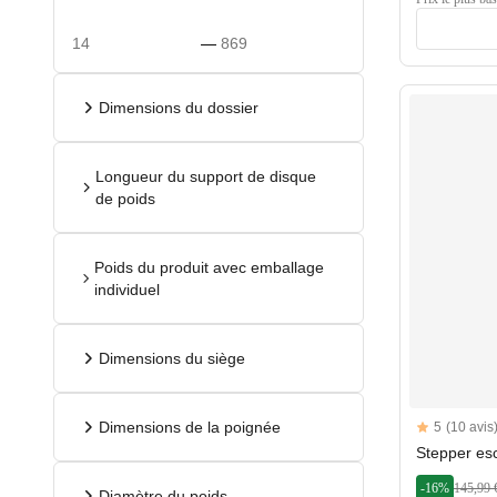
—
Dimensions du dossier
Longueur du support de disque
de poids
Poids du produit avec emballage
individuel
Dimensions du siège
Reviews
Dimensions de la poignée
5
(10 avis
5 out of 5 sta
Stepper esc
-16%
145,99 
Diamètre du poids