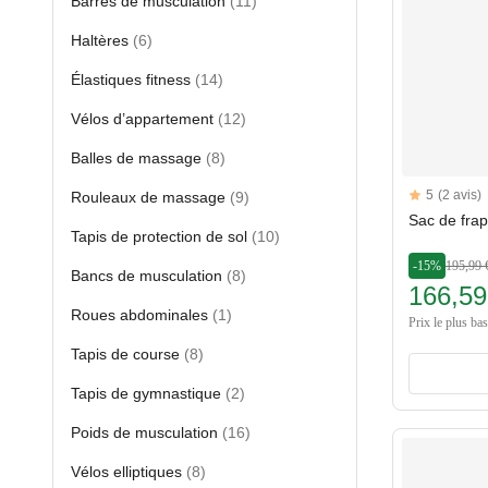
Barres de musculation
(11)
Haltères
(6)
Élastiques fitness
(14)
Vélos d’appartement
(12)
Balles de massage
(8)
Reviews
5
(2 avis)
Rouleaux de massage
(9)
5 out of 5 sta
Sac de fra
Tapis de protection de sol
(10)
-15%
195,99 
Bancs de musculation
(8)
166,59
Roues abdominales
(1)
Prix le plus ba
Tapis de course
(8)
Tapis de gymnastique
(2)
Poids de musculation
(16)
Vélos elliptiques
(8)