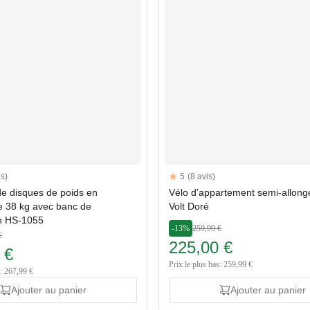
Reviews
is)
5
(8 avis)
tars
5 out of 5 stars
e disques de poids en
Vélo d’appartement semi-allon
e 38 kg avec banc de
Volt Doré
n HS-1055
-13%
259,99 €
€
225,00 €
 €
Prix le plus bas: 259,99 €
s: 267,99 €
Ajouter au panier
Ajouter au panier