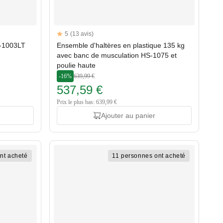
Reviews
5
(13 avis)
5 out of 5 stars
S-1003LT
Ensemble d'haltères en plastique 135 kg
avec banc de musculation HS-1075 et
poulie haute
-16%
639,99 €
537,59 €
Prix le plus bas: 639,99 €
Ajouter au panier
nt acheté
11 personnes ont acheté