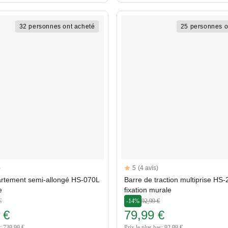
32 personnes ont acheté
25 personnes o
Reviews
)
5
(4 avis)
rs
5 out of 5 stars
artement semi-allongé HS-070L
Barre de traction multiprise HS
e
fixation murale
€
-14%
92,99 €
 €
79,99 €
s: 739,99 €
Prix le plus bas: 92,99 €