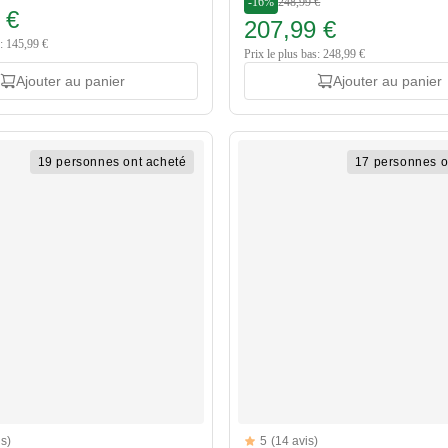
-16%
248,99 €
 €
207,99 €
s: 145,99 €
Prix le plus bas: 248,99 €
Ajouter au panier
Ajouter au panier
19 personnes ont acheté
17 personnes o
Reviews
is)
5
(14 avis)
tars
5 out of 5 stars