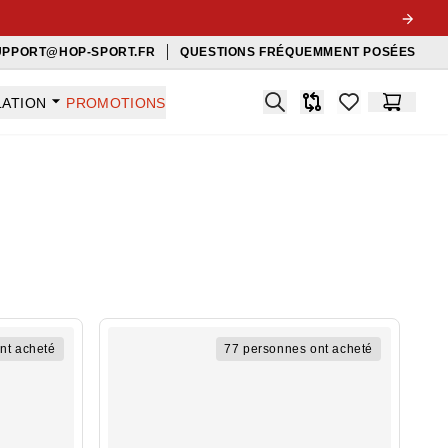
UPPORT@HOP-SPORT.FR
QUESTIONS FRÉQUEMMENT POSÉES
Search
LATION
PROMOTIONS
Comparaison
items in favorit
Panier
nt acheté
77 personnes ont acheté