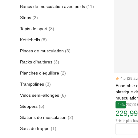
Bancs de musculation avec poids
(11)
Steps
(2)
Tapis de sport
(8)
Kettlebells
(8)
Pinces de musculation
(3)
Racks d’haltères
(3)
Planches d’équilibre
(2)
Reviews
4.5
(29 av
4.5 out of 5 s
Trampolines
(3)
Ensemble d
plastique d
Vélos semi-allongés
(6)
musculatio
-14%
267,99 
Steppers
(5)
229,99
Stations de musculation
(2)
Prix le plus ba
Sacs de frappe
(1)