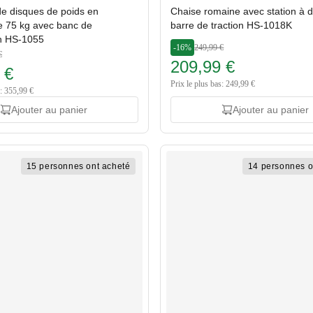
e disques de poids en
Chaise romaine avec station à d
e 75 kg avec banc de
barre de traction HS-1018K
n HS-1055
-16%
249,99 €
€
209,99 €
 €
Prix le plus bas: 249,99 €
s: 355,99 €
Ajouter au panier
Ajouter au panier
15 personnes ont acheté
14 personnes o