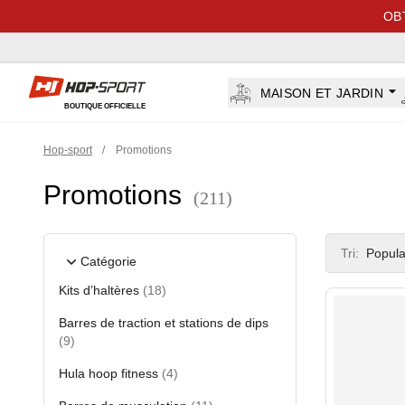
OB
Hop-sport.fr
MAISON ET JARDIN
BOUTIQUE OFFICIELLE
Hop-sport
/
Promotions
Promotions
(211)
Product filte
Tri:
Popula
Catégorie
Kits d’haltères
(18)
Barres de traction et stations de dips
(9)
Hula hoop fitness
(4)