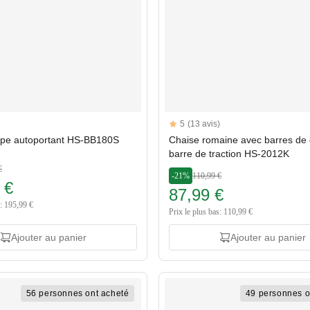
Reviews
5
(13 avis)
rs
5 out of 5 stars
ppe autoportant HS-BB180S
Chaise romaine avec barres de 
barre de traction HS-2012K
€
-21%
110,99 €
 €
87,99 €
s: 195,99 €
Prix le plus bas: 110,99 €
Ajouter au panier
Ajouter au panier
56 personnes ont acheté
49 personnes o