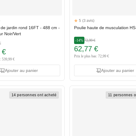
Reviews
)
5
(3 avis)
rs
5 out of 5 stars
de jardin rond 16FT - 488 cm -
Poulie haute de musculation H
eur Noir/Vert
-14%
72,99 €
€
62,77 €
 €
Prix le plus bas: 72,99 €
s: 539,99 €
Ajouter au panier
Ajouter au panier
14 personnes ont acheté
11 personnes o