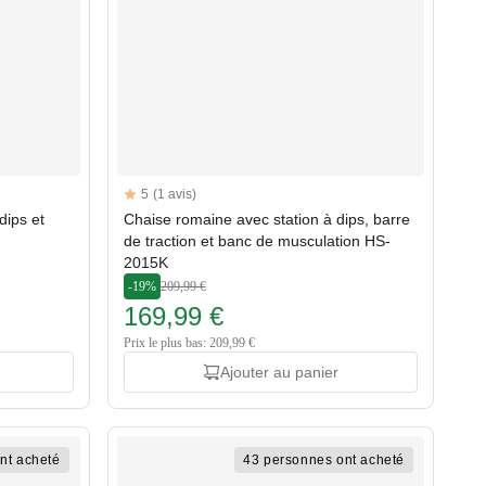
Reviews
5
(1 avis)
5 out of 5 stars
dips et
Chaise romaine avec station à dips, barre
de traction et banc de musculation HS-
2015K
-19%
209,99 €
169,99 €
Prix le plus bas: 209,99 €
Ajouter au panier
nt acheté
43 personnes ont acheté