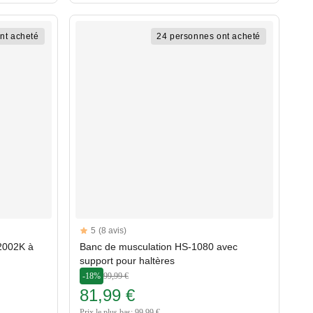
nt acheté
24 personnes ont acheté
Reviews
5
(8 avis)
5 out of 5 stars
-2002K à
Banc de musculation HS-1080 avec
support pour haltères
-18%
99,99 €
81,99 €
Prix le plus bas: 99,99 €