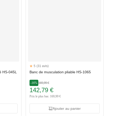
Reviews
5
(31 avis)
5 out of 5 stars
gé HS-045L
Banc de musculation pliable HS-1065
-16%
169,99 €
142,79 €
Prix le plus bas: 169,99 €
Ajouter au panier