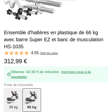
Ensemble d'haltères en plastique de 66 kg
avec barre Super EZ et banc de musculation
HS-1035
Reviews
4.55
(
Voir les avis
)
4.55 out of 5 stars
312,99 €
Obtenez -62,60 € de réduction.
Inscrivez-vous à la
newsletter
Poids de l'ensemble
36 kg
66 kg