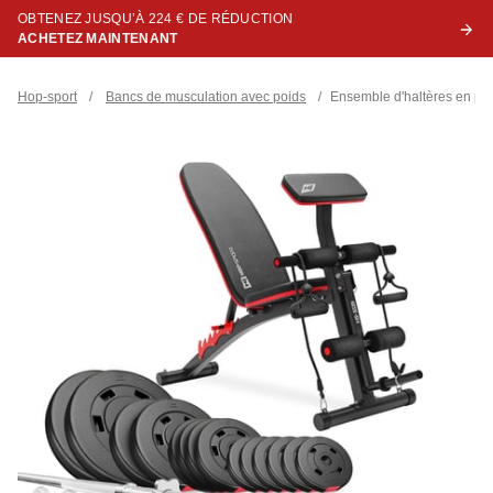
OBTENEZ JUSQU’À 224 € DE RÉDUCTION
ACHETEZ MAINTENANT
Hop-sport
/
Bancs de musculation avec poids
/
Ensemble d'haltères en pl