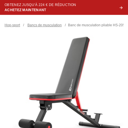
OBTENEZ JUSQU’À 224 € DE RÉDUCTION
ACHETEZ MAINTENANT
Hop-sport
/
Bancs de musculation
/
Banc de musculation pliable HS-205