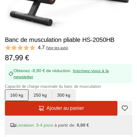
Banc de musculation pliable HS-2050HB
Reviews
4.7
(
Voir les avis
)
4.7 out of 5 stars
87,99 €
Obtenez -8,80 € de réduction.
Inscrivez-vous à la
newsletter
Capacité de charge maximale du banc de musculation
160 kg
250 kg
300 kg
Ajouter au panier
Livraison: 3-4 jours
à partir de:
0,00 €