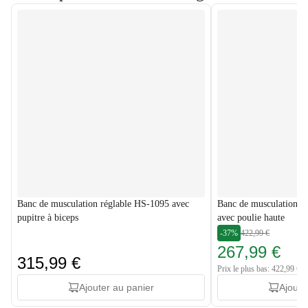
Banc de musculation réglable HS-1095 avec
Banc de musculation m
pupitre à biceps
avec poulie haute
-37%
422,99 €
267,99 €
315,99 €
Prix le plus bas: 422,99 €
Ajouter au panier
Ajoute