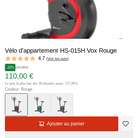
Vélo d'appartement HS-015H Vox Rouge
Reviews
4.7
(
Voir les avis
)
4.7 out of 5 stars
-20%
137,99 €
110,00 €
Le prix le plus bas des 30 derniers jours: 137,99 €
Couleur: Rouge
Ajouter au panier