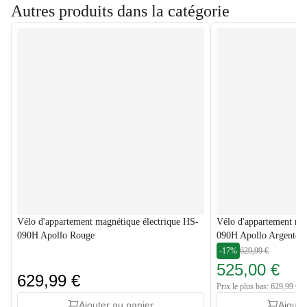
Autres produits dans la catégorie
Vélo d'appartement magnétique électrique HS-
Vélo d'appartement ma
090H Apollo Rouge
090H Apollo Argenté
-17%
629,99 €
525,00 €
629,99 €
Prix le plus bas: 629,99 €
Ajouter au panier
Ajoute