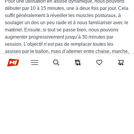
Pour une utilisation en assise dynamique, nous pouvons
débuter par 10 à 15 minutes, une à deux fois par jour. Cela
suffit généralement à réveiller les muscles posturaux, à
soulager un dos un peu raide et à nous familiariser avec le
matériel. Ensuite, si tout se passe bien, nous pouvons
augmenter progressivement jusqu’à 30 minutes par
session. L’objectif n’est pas de remplacer toutes les
assises par le ballon, mais d’alterner entre chaise, marche,
pauses allongées et ballon.
Hop-sport.fr
Search
Comparaison
items in favorites,
Panier
Open menu
Concernant combien de temps faire du ballon
enceinte dans une optique de préparation à
l’accouchement ou de mobilité du bassin, des
séances courtes et régulières sont souvent les plus
efficaces. Une routine de 10 minutes le matin et 10
minutes le soir, avec bascules de bassin, cercles et
quelques étirements, suffit déjà à créer une habitude
corporelle. Si nous pratiquons un exercice de ballon
pour ouvrir le col tout à la fin, par exemple à partir du
terme, nous restons sur des durées similaires, sans