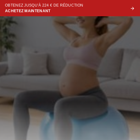
OBTENEZ JUSQU’À 224 € DE RÉDUCTION
ACHETEZ MAINTENANT