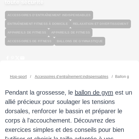
toute sécurité
ACCESSOIRES D’ENTRAÎNEMENT INDISPENSABLES
ENTRAÎNEMENT FITNESS À DOMICILE
RELAXATION ET DIVERTISSEMENT
APPAREILS DE FITNESS
APPAREILS DE FITNESS
ACCESSOIRES DE FITNESS
BALLONS DE GYMNASTIQUE
Hop-sport
/
Accessoires d’entraînement indispensables
/
Ballon gym gro
Pendant la grossesse, le
ballon de gym
est un
allié précieux pour soulager les tensions
dorsales, renforcer le bassin et préparer le
corps à l'accouchement. Découvrez des
exercices simples et des conseils pour bien
l'utiliser et choisir la taille adaptée à vos