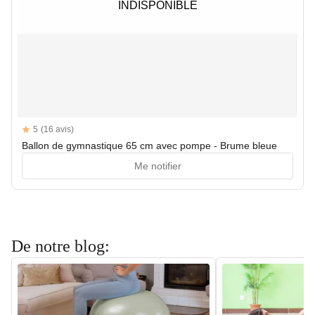
INDISPONIBLE
INDISPONIBLE
Reviews
5
(16 avis)
5 out of 5 stars
Ballon de gymnastique 65 cm avec pompe - Brume bleue
Me notifier
De notre blog: