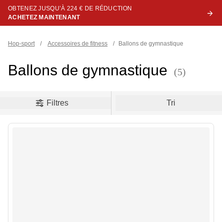
OBTENEZ JUSQU’À 224 € DE RÉDUCTION
ACHETEZ MAINTENANT
Hop-sport
/
Accessoires de fitness
/
Ballons de gymnastique
Ballons de gymnastique
(5)
oduct filters
Filtres
Tri