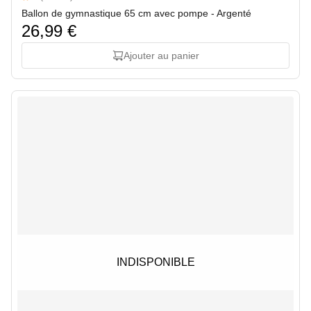
5 out of 5 stars
Ballon de gymnastique 65 cm avec pompe - Argenté
26,99 €
Ajouter au panier
INDISPONIBLE
INDISPONIBLE