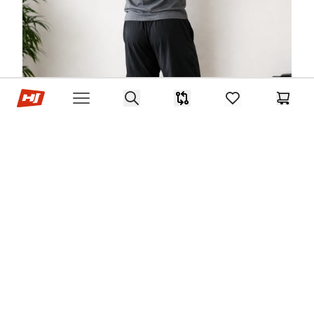
Hop-sport.fr
Search
Comparaison
items in favorites,
Panier
Open menu
Comment progresser en
traction au poids du corps -
volume et fréquence
Progresser en traction poids du corps demande méthode,
patience et régularité. Le facteur clé reste le volume
hebdomadaire total, c’est-à-dire le nombre de répétitions
de qualité que nous réalisons chaque semaine. Pour la