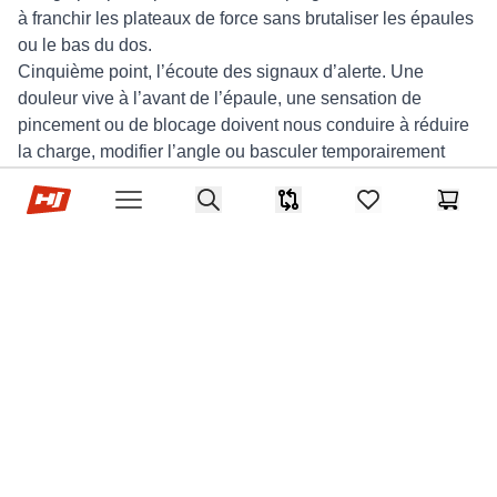
à franchir les plateaux de force sans brutaliser les épaules
ou le bas du dos.
Cinquième point, l’écoute des signaux d’alerte. Une
douleur vive à l’avant de l’épaule, une sensation de
pincement ou de blocage doivent nous conduire à réduire
la charge, modifier l’angle ou basculer temporairement
vers une variante aux haltères. L’objectif est de construire
Hop-sport.fr
Search
un développé militaire durable, utile pour des années de
Comparaison
items in favorites,
Panier
Open menu
pratique outdoor, et non de brûler les étapes lors d’un
cycle trop ambitieux.
Comment intégrer l’exercice
dans un plan de musculation
saisonnier
Pour intégrer intelligemment le développé militaire dans
une saison, tout part de l’objectif principal. Pour un trail
long ou un ultra, la priorité va à la résistance musculaire et