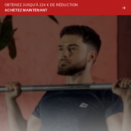
OBTENEZ JUSQU’À 224 € DE RÉDUCTION
ACHETEZ MAINTENANT