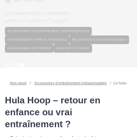
pon., 20.07.2026
Le hula-hoop : bienfaits
pour le corps et l'esprit
ACCESSOIRES D’ENTRAÎNEMENT INDISPENSABLES
ENTRAÎNEMENT FITNESS À DOMICILE
RELAXATION ET DIVERTISSEMENT
ACCESSOIRES DE FITNESS
HULA HOOP FITNESS
Hop-sport
/
Accessoires d’entraînement indispensables
/
Le hula-hoop : 
Hula Hoop – retour en
enfance ou vrai
entraînement ?