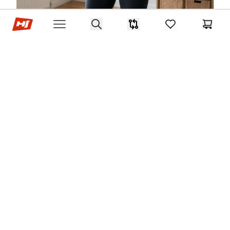
Hop-sport.fr
Search
Comparaison
items in favorites,
Panier
Open menu
Et c'est là que le hula hoop révèle un autre atout :
contrairement à beaucoup de sports qui demandent
une concentration totale, il peut très bien
s'accompagner d'un moment de détente. Rien
n'empêche de faire tourner son cerceau devant un
épisode de sa série préférée : les hanches travaillent
pendant que l'esprit se relâche devant l'écran.
Cette double activité permet de conjuguer deux plaisirs en
même temps, pour un moment de décompression aussi
efficace que agréable, sans qu'on ait l'impression de «
devoir » faire du sport.
Conclusion – hula hoop :
bienfaits