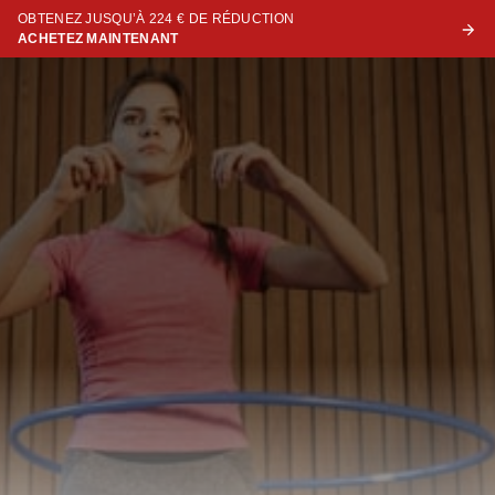
OBTENEZ JUSQU’À 224 € DE RÉDUCTION
ACHETEZ MAINTENANT