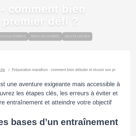
 - comment bien
 premier défi ?
ILS DE FITNESS
TAPIS DE COURSE
GILETS LESTÉS
cile
/
Préparation marathon - comment bien débuter et réussir son premier défi ?
st une aventure exigeante mais accessible à
rez les étapes clés, les erreurs à éviter et
e entraînement et atteindre votre objectif
les bases d’un entraînement