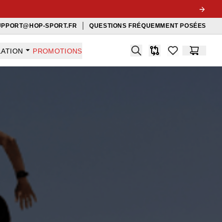
UPPORT@HOP-SPORT.FR
QUESTIONS FRÉQUEMMENT POSÉES
Search
LATION
PROMOTIONS
Comparaison
items in favorit
Panier