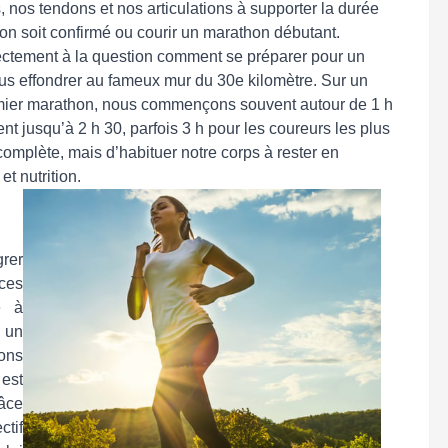
nos tendons et nos articulations à supporter la durée
l’on soit confirmé ou courir un marathon débutant.
irectement à la question comment se préparer pour un
s effondrer au fameux mur du 30e kilomètre. Sur un
mier marathon, nous commençons souvent autour de 1 h
 jusqu’à 2 h 30, parfois 3 h pour les coureurs les plus
e complète, mais d’habituer notre corps à rester en
t nutrition.
grer
ces
e à
 un
nons
 est
râce
ctif