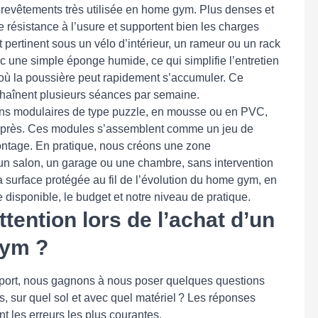
 revêtements très utilisée en home gym. Plus denses et
e résistance à l’usure et supportent bien les charges
t pertinent sous un vélo d’intérieur, un rameur ou un rack
 une simple éponge humide, ce qui simplifie l’entretien
où la poussière peut rapidement s’accumuler. Ce
chaînent plusieurs séances par semaine.
ons modulaires de type puzzle, en mousse ou en PVC,
re près. Ces modules s’assemblent comme un jeu de
démontage. En pratique, nous créons une zone
un salon, un garage ou une chambre, sans intervention
 la surface protégée au fil de l’évolution du home gym, en
e disponible, le budget et notre niveau de pratique.
ttention lors de l’achat d’un
gym ?
 sport, nous gagnons à nous poser quelques questions
, sur quel sol et avec quel matériel ? Les réponses
t les erreurs les plus courantes.