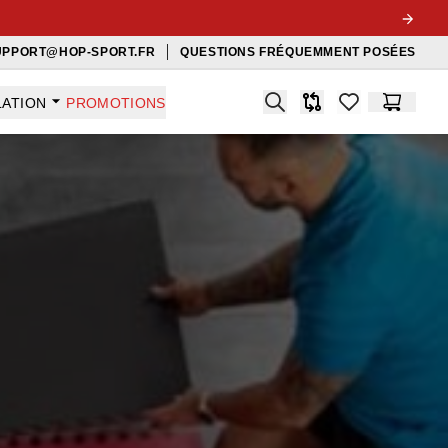
UPPORT@HOP-SPORT.FR
QUESTIONS FRÉQUEMMENT POSÉES
Search
LATION
PROMOTIONS
Comparaison
items in favorit
Panier