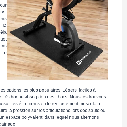
our
us,
ons
 la
éjà
quet
ions
tre
es options les plus populaires. Légers, faciles à
une très bonne absorption des chocs. Nous les trouvons
u sol, les étirements ou le renforcement musculaire.
re la pression sur les articulations lors des sauts ou
 un espace polyvalent, dans lequel nous alternons
 gainage.