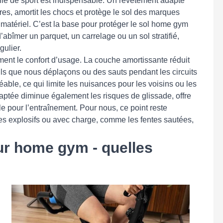
le de sport est indispensable. Un revêtement adapté
yures, amortit les chocs et protège le sol des marques
 matériel. C’est la base pour protéger le sol home gym
’abîmer un parquet, un carrelage ou un sol stratifié,
gulier.
ment le confort d’usage. La couche amortissante réduit
ils que nous déplaçons ou des sauts pendant les circuits
éable, ce qui limite les nuisances pour les voisins ou les
aptée diminue également les risques de glissade, offre
e pour l’entraînement. Pour nous, ce point reste
ices explosifs ou avec charge, comme les fentes sautées,
ur home gym - quelles