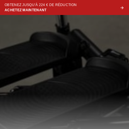
OBTENEZ JUSQU’À 224 € DE RÉDUCTION
ACHETEZ MAINTENANT