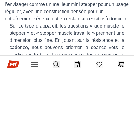
l’envisager comme un meilleur mini stepper pour un usage
régulier, avec une construction pensée pour un
entraînement sérieux tout en restant accessible à domicile.
Sur ce type d’appareil, les questions « que muscle le
stepper » et « stepper muscle travaillé » prennent une
dimension plus fine. En jouant sur la résistance et la
cadence, nous pouvons orienter la séance vers le
cardio pur, le travail de puissance des cuisses ou le
Hop-sport.fr
raffermissement des fessiers, le tout sans quitter le
Search
Comparaison
items in favorites,
Panier
Open menu
salon et sans changer de matériel.