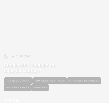
śr., 15.07.2026
Comparatif : stepper ou
tapis de course ?
CONSEILS D’ACHAT
APPAREILS DE FITNESS
APPAREILS DE FITNESS
TAPIS DE COURSE
STEPPERS