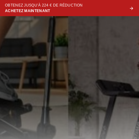
OBTENEZ JUSQU’À 224 € DE RÉDUCTION
ACHETEZ MAINTENANT