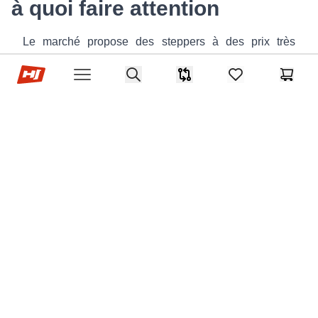
à quoi faire attention
Le marché propose des steppers à des prix très
variables, allant de modèles basiques à moins de 50
Hop-sport.fr
Search
euros jusqu'à des appareils plus complets dépassant
Comparaison
items in favorites,
Panier
Open menu
les 200 euros. La différence s'explique surtout par la
qualité de la résistance, la stabilité et les accessoires
proposés. Voici les critères principaux à examiner.