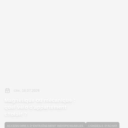
czw., 16.07.2026
Magnétique ou mécanique :
quel vélo d'appartement
choisir ?
ACCESSOIRES D’ENTRAÎNEMENT INDISPENSABLES
CONSEILS D’ACHAT