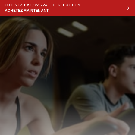
OBTENEZ JUSQU’À 224 € DE RÉDUCTION
ACHETEZ MAINTENANT