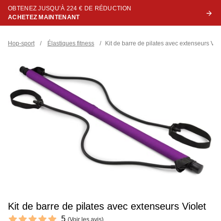
OBTENEZ JUSQU’À 224 € DE RÉDUCTION
ACHETEZ MAINTENANT
Hop-sport
/
Élastiques fitness
/
Kit de barre de pilates avec extenseurs Viol
Kit de barre de pilates avec extenseurs Violet
Reviews
5
(
Voir les avis
)