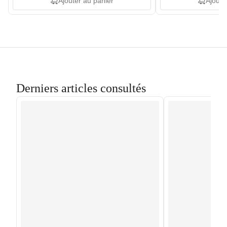
Ajouter au panier
Ajoute
Derniers articles consultés