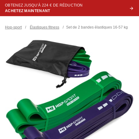
OBTENEZ JUSQU’À 224 € DE RÉDUCTION
ACHETEZ MAINTENANT
Hop-sport
/
Élastiques fitness
/
Set de 2 bandes élastiques 16-57 kg