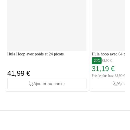
Hula Hoop avec poids et 24 picots
Hula hoop avec 64 pico
-20%
38,99 €
31,19 €
41,99 €
Prix le plus bas: 38,99 €
Ajouter au panier
Ajoute