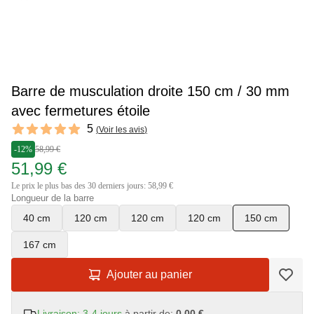
Barre de musculation droite 150 cm / 30 mm
avec fermetures étoile
Reviews
5
(
Voir les avis
)
5 out of 5 stars
-12%
58,99 €
51,99 €
Le prix le plus bas des 30 derniers jours: 58,99 €
Longueur de la barre
40 cm
120 cm
120 cm
120 cm
150 cm
167 cm
Ajouter au panier
Livraison: 3-4 jours
à partir de:
0,00 €