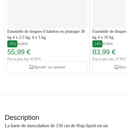
Ensemble de disques d’haltères en plastique 30
Ensemble de disques d’
kg 4 x 2,5 kg; 4 x 5 kg
kg 4 x 10 kg
-15%
65,99 €
-14%
97,99 €
55,99 €
83,99 €
Prix le plus bas: 65,99 €
Prix le plus bas: 97,99 €
Ajouter au panier
Ajoute
Description
La barre de musculation de 150 cm de Hop-Sport est un