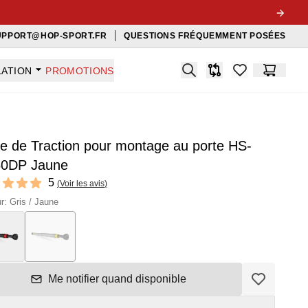
UPPORT@HOP-SPORT.FR
QUESTIONS FRÉQUEMMENT POSÉES
Search
LATION
PROMOTIONS
Comparaison
items in favorit
Panier
e de Traction pour montage au porte HS-
0DP Jaune
ews
5
(
Voir les avis
)
f 5 stars
r: Gris / Jaune
Me notifier quand disponible