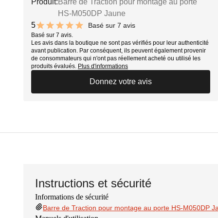
Produit:
Barre de Traction pour montage au porte
HS-M050DP Jaune
5
Basé sur 7 avis
10 out of 10 stars
Basé sur 7 avis.
Les avis dans la boutique ne sont pas vérifiés pour leur authenticité
avant publication. Par conséquent, ils peuvent également provenir
de consommateurs qui n'ont pas réellement acheté ou utilisé les
produits évalués.
Plus d'informations
Donnez votre avis
Instructions et sécurité
Informations de sécurité
Barre de Traction pour montage au porte HS-M050DP J