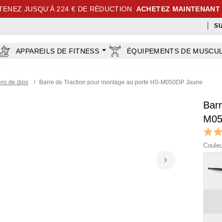
TENEZ JUSQU’À 224 € DE RÉDUCTION
ACHETEZ MAINTENANT
S
APPAREILS DE FITNESS
ÉQUIPEMENTS DE MUSCU
ons de dips
/
Barre de Traction pour montage au porte HS-M050DP Jaune
Barr
M05
Revi
5 out o
Couleu