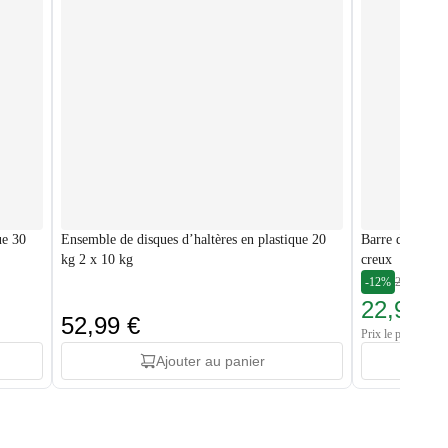
ue 30
Ensemble de disques d’haltères en plastique 20
Barre d'haltère
kg 2 x 10 kg
creux
-12%
25,99 €
22,99 €
52,99 €
Prix le plus bas: 
Ajouter au panier