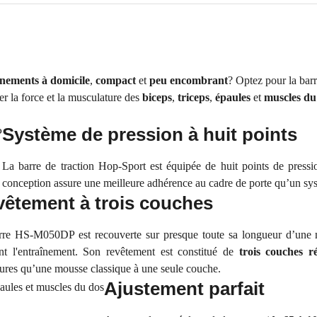
nements à domicile
,
compact
et
peu encombrant
? Optez pour la ba
er la force et la musculature des
biceps
,
triceps
,
épaules
et
muscles du
Système de pression à huit points
La barre de traction Hop-Sport est équipée de huit points de pressi
conception assure une meilleure adhérence au cadre de porte qu’un sys
êtement à trois couches
rre HS-M050DP est recouverte sur presque toute sa longueur d’une m
nt l'entraînement. Son revêtement est constitué de
trois couches ré
ures qu’une mousse classique à une seule couche.
Ajustement parfait