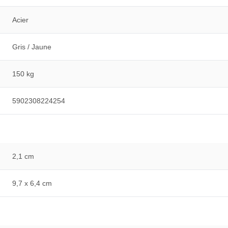
Acier
Gris / Jaune
150 kg
5902308224254
2,1 cm
9,7 x 6,4 cm