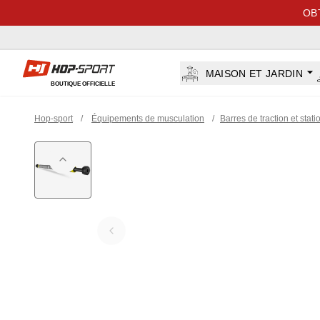
OB
Hop-sport.fr
MAISON ET JARDIN
BOUTIQUE OFFICIELLE
Hop-sport
/
Équipements de musculation
/
Barres de traction et stati