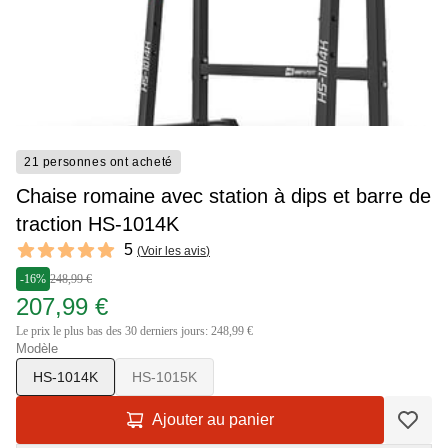
21 personnes ont acheté
Chaise romaine avec station à dips et barre de
traction HS-1014K
Reviews
5
(
Voir les avis
)
5 out of 5 stars
-16%
248,99 €
207,99 €
Le prix le plus bas des 30 derniers jours: 248,99 €
Modèle
HS-1014K
HS-1015K
Ajouter au panier