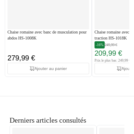
Chaise romaine avec banc de musculation pour
Chaise romaine avec sta
abdos HS-1008K
traction HS-1018K
-16%
249,99 €
209,99 €
279,99 €
Prix le plus bas: 249,99 €
Ajouter au panier
Ajoute
Derniers articles consultés