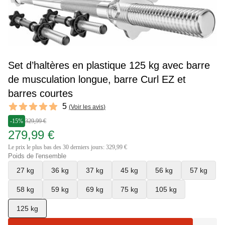
Set d’haltères en plastique 125 kg avec barre
de musculation longue, barre Curl EZ et
barres courtes
Reviews
5
(
Voir les avis
)
5 out of 5 stars
-15%
329,99 €
279,99 €
Le prix le plus bas des 30 derniers jours: 329,99 €
Poids de l'ensemble
27 kg
36 kg
37 kg
45 kg
56 kg
57 kg
58 kg
59 kg
69 kg
75 kg
105 kg
125 kg