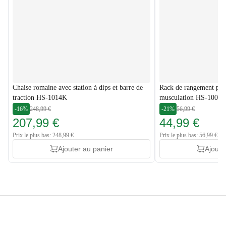
Chaise romaine avec station à dips et barre de
Rack de rangement pour
traction HS-1014K
musculation HS-1005
-16%
248,99 €
-21%
56,99 €
207,99 €
44,99 €
Prix le plus bas: 248,99 €
Prix le plus bas: 56,99 €
Ajouter au panier
Ajoute