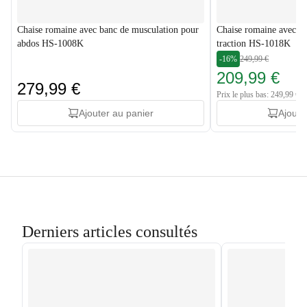
Chaise romaine avec banc de musculation pour
Chaise romaine avec sta
abdos HS-1008K
traction HS-1018K
-16%
249,99 €
209,99 €
279,99 €
Prix le plus bas: 249,99 €
Ajouter au panier
Ajoute
Derniers articles consultés