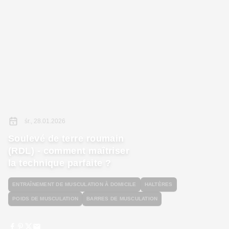
śr., 28.01.2026
Soulevé de terre roumain
(RDL) - comment maîtriser
la technique parfaite ?
ENTRAÎNEMENT DE MUSCULATION À DOMICILE
HALTÈRES
POIDS DE MUSCULATION
BARRES DE MUSCULATION