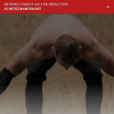
OBTENEZ JUSQU’À 224 € DE RÉDUCTION
ACHETEZ MAINTENANT