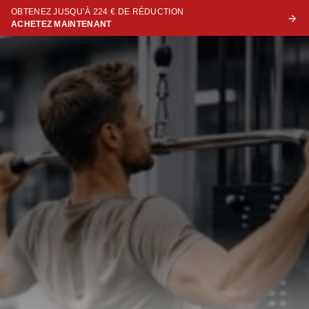
OBTENEZ JUSQU’À 224 € DE RÉDUCTION
ACHETEZ MAINTENANT