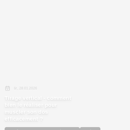
śr., 28.01.2026
Tirage vertical - comment
bien le réaliser pour
muscler son dos
efficacement ?