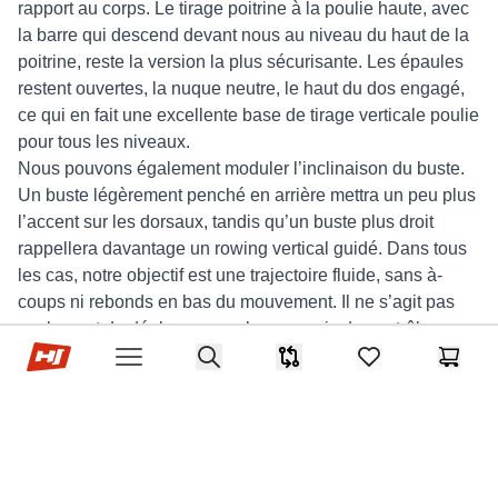
rapport au corps. Le tirage poitrine à la poulie haute, avec
la barre qui descend devant nous au niveau du haut de la
poitrine, reste la version la plus sécurisante. Les épaules
restent ouvertes, la nuque neutre, le haut du dos engagé,
ce qui en fait une excellente base de tirage verticale poulie
pour tous les niveaux.
Nous pouvons également moduler l’inclinaison du buste.
Un buste légèrement penché en arrière mettra un peu plus
l’accent sur les dorsaux, tandis qu’un buste plus droit
rappellera davantage un rowing vertical guidé. Dans tous
les cas, notre objectif est une trajectoire fluide, sans à-
coups ni rebonds en bas du mouvement. Il ne s’agit pas
seulement de déplacer une charge, mais de contrôler un
Hop-sport.fr
arc de mouvement complet en gardant les dorsaux sous
Search
Comparaison
items in favorites,
Panier
Open menu
tension, comme sur tout bon exercice dos machine.
En musculation outdoor ou pour un tirage vertical maison,
nous pouvons recréer ce principe avec une poulie fixée en
hauteur et un point d’assise stable. Un
banc de
musculation avec poids
placé face à la poulie nous permet