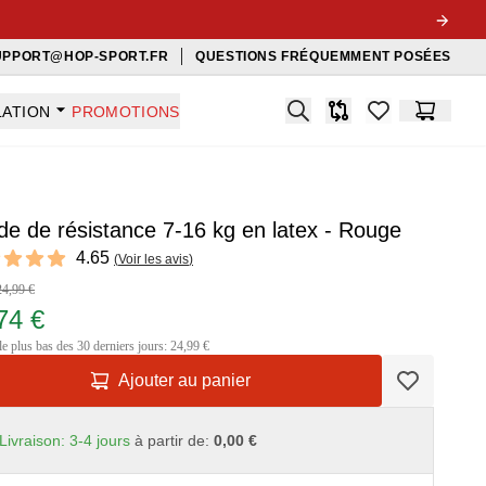
UPPORT@HOP-SPORT.FR
QUESTIONS FRÉQUEMMENT POSÉES
Search
LATION
PROMOTIONS
Comparaison
items in favorit
Panier
e de résistance 7-16 kg en latex - Rouge
ews
4.65
(
Voir les avis
)
t of 5 stars
24,99 €
74 €
le plus bas des 30 derniers jours: 24,99 €
Ajouter au panier
Livraison: 3-4 jours
à partir de:
0,00 €