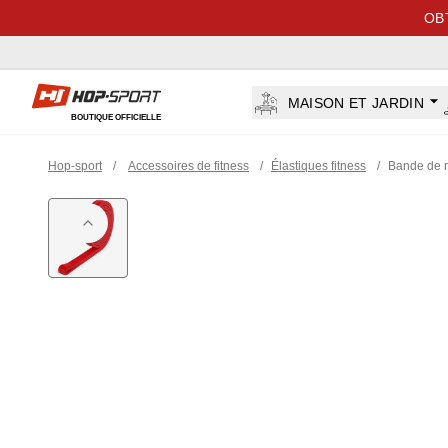
OB
Hop-sport.fr
MAISON ET JARDIN
BOUTIQUE OFFICIELLE
Hop-sport
/
Accessoires de fitness
/
Élastiques fitness
/
Bande de r