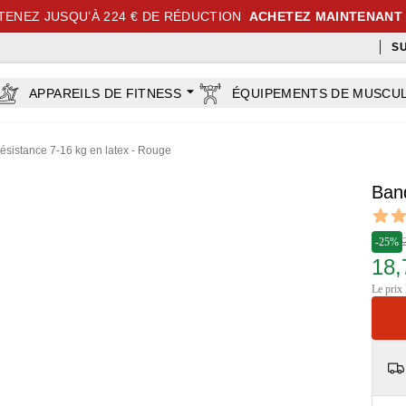
TENEZ JUSQU’À 224 € DE RÉDUCTION
ACHETEZ MAINTENANT
S
APPAREILS DE FITNESS
ÉQUIPEMENTS DE MUSCU
ésistance 7-16 kg en latex - Rouge
Band
Revi
4.65 ou
-25%
18,
Le prix 