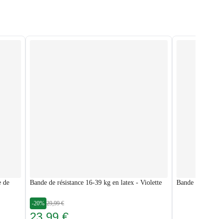
e de
Bande de résistance 16-39 kg en latex - Violette
Bande de résist
-20%
29,99 €
23,99 €