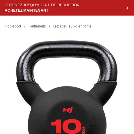
OBTENEZ JUSQU’À 224 € DE RÉDUCTION
ACHETEZ MAINTENANT
Hop-sport
/
Kettlebells
/
Kettlebell 10 kg en fonte