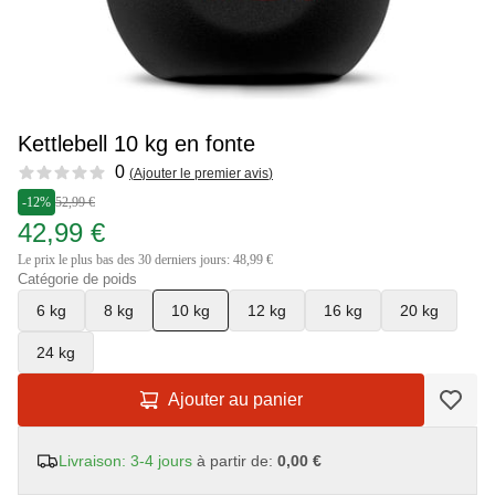
Kettlebell 10 kg en fonte
Reviews
0
(
Ajouter le premier avis
)
-12%
52,99 €
42,99 €
Le prix le plus bas des 30 derniers jours: 48,99 €
Catégorie de poids
6 kg
8 kg
10 kg
12 kg
16 kg
20 kg
24 kg
Ajouter au panier
Livraison: 3-4 jours
à partir de:
0,00 €