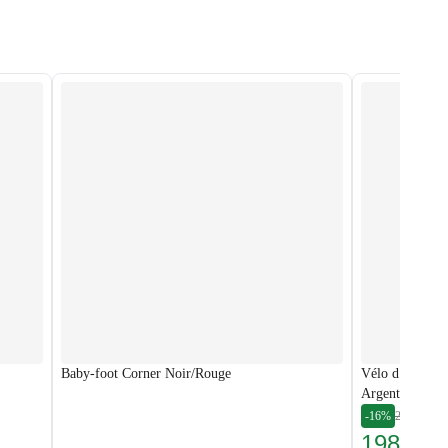
Baby-foot Corner Noir/Rouge
Vélo d’appart
Argenté
-16%
235,99 €
198,00 