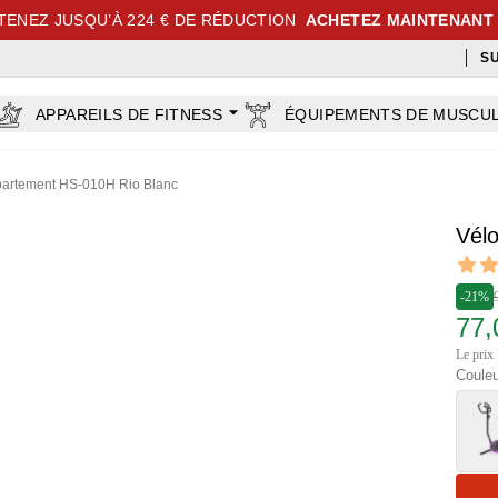
TENEZ JUSQU’À 224 € DE RÉDUCTION
ACHETEZ MAINTENANT
S
APPAREILS DE FITNESS
ÉQUIPEMENTS DE MUSCU
partement HS-010H Rio Blanc
Vél
Revi
4.6 out
-21%
77,
Le prix 
Couleu