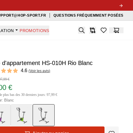
UPPORT@HOP-SPORT.FR
QUESTIONS FRÉQUEMMENT POSÉES
Search
LATION
PROMOTIONS
Comparaison
items in favorit
Panier
o d'appartement HS-010H Rio Blanc
ews
4.6
(
Voir les avis
)
 of 5 stars
97,99 €
00 €
le plus bas des 30 derniers jours: 97,99 €
r: Blanc