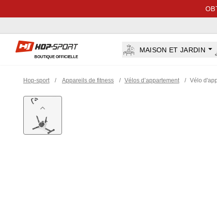
OB
Hop-sport.fr
MAISON ET JARDIN
BOUTIQUE OFFICIELLE
Hop-sport
/
Appareils de fitness
/
Vélos d’appartement
/
Vélo d'ap