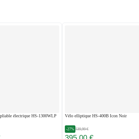
 pliable électrique HS-1300WLP
Vélo elliptique HS-400B Icon Noir
-27%
539,99 €
€
395,00 €