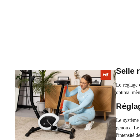
Selle 
Le réglage 
optimal mêm
Réglag
Le système 
genoux. L
l'intensité 