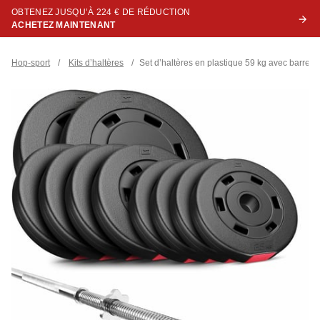
OBTENEZ JUSQU’À 224 € DE RÉDUCTION
ACHETEZ MAINTENANT
Hop-sport
/
Kits d’haltères
/
Set d’haltères en plastique 59 kg avec barre 