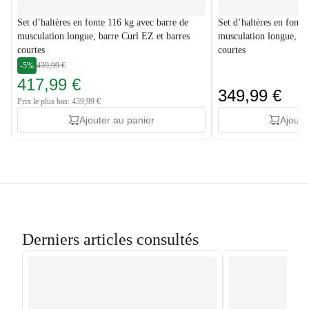
Set d’haltères en fonte 116 kg avec barre de
Set d’haltères en fonte
musculation longue, barre Curl EZ et barres
musculation longue, ba
courtes
courtes
-5%
439,99 €
417,99 €
349,99 €
Prix le plus bas: 439,99 €
Ajouter au panier
Ajoute
Derniers articles consultés