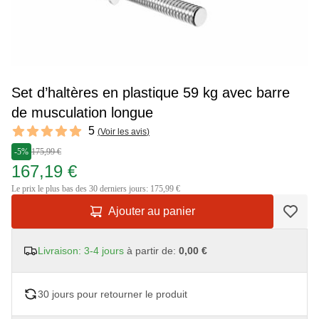
Set d’haltères en plastique 59 kg avec barre
de musculation longue
Reviews
5
(
Voir les avis
)
5 out of 5 stars
-5%
175,99 €
167,19 €
Le prix le plus bas des 30 derniers jours: 175,99 €
Ajouter au panier
Livraison: 3-4 jours
à partir de:
0,00 €
30 jours pour retourner le produit