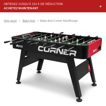
OBTENEZ JUSQU’À 224 € DE RÉDUCTION
ACHETEZ MAINTENANT
Hop-sport
/
Baby-foot
/
Baby-foot Corner Noir/Rouge