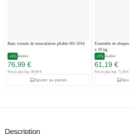
Banc romain de musculation pliable HS-1016
Ensemble de disques de
x 10 kg
-14%
89,99 €
-15%
71,99 €
76,99 €
61,19 €
Prix le plus bas: 89,99 €
Prix le plus bas: 71,99 €
Ajouter au panier
Ajoute
Description