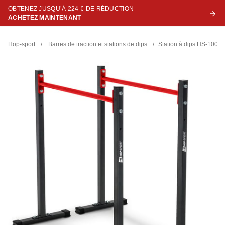
OBTENEZ JUSQU’À 224 € DE RÉDUCTION
ACHETEZ MAINTENANT
Hop-sport
/
Barres de traction et stations de dips
/
Station à dips HS-1001