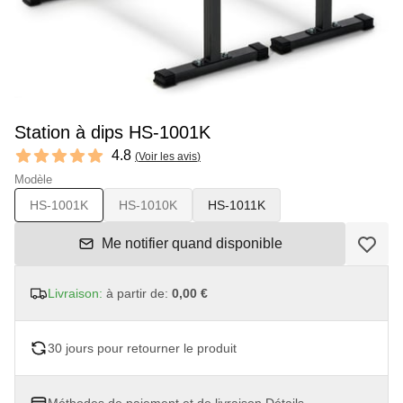
Station à dips HS-1001K
Reviews
4.8
(
Voir les avis
)
4.8 out of 5 stars
Modèle
HS-1001K
HS-1010K
HS-1011K
Me notifier quand disponible
Livraison:
à partir de:
0,00 €
30 jours pour retourner le produit