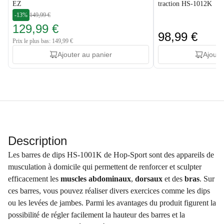
EZ
traction HS-1012K
-13%
149,99 €
129,99 €
98,99 €
Prix le plus bas: 149,99 €
Ajouter au panier
Ajoute
Description
Les barres de dips HS-1001K de Hop-Sport sont des appareils de
musculation à domicile qui permettent de renforcer et sculpter
efficacement les
muscles abdominaux
,
dorsaux
et des
bras
. Sur
ces barres, vous pouvez réaliser divers exercices comme les dips
ou les levées de jambes. Parmi les avantages du produit figurent la
possibilité de régler facilement la hauteur des barres et la