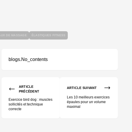
AUX DE MASSAGE
ÉLASTIQUES FITNESS
blogs.No_contents
té
ARTICLE
ARTICLE SUIVANT
PRÉCÉDENT
Les 10 meilleurs exercices
Exercice bird dog : muscles
épaules pour un volume
sollicités et technique
maximal
correcte