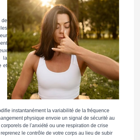
 de
lles
eur
ent
eux
 la
e et
difie instantanément la variabilité de la fréquence
changement physique envoie un signal de sécurité au
corporels de l'anxiété ou une respiration de crise
eprenez le contrôle de votre corps au lieu de subir