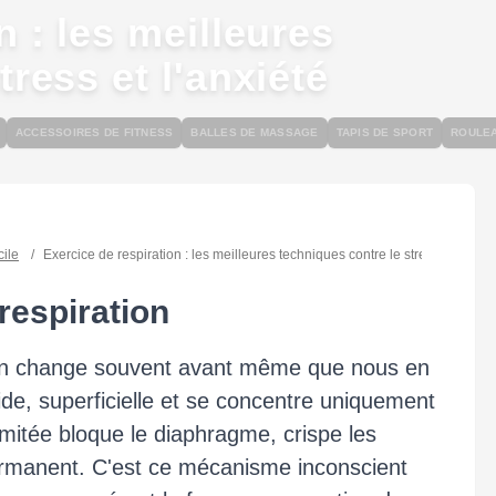
n : les meilleures
tress et l'anxiété
ACCESSOIRES DE FITNESS
BALLES DE MASSAGE
TAPIS DE SPORT
ROULE
cile
/
Exercice de respiration : les meilleures techniques contre le stress et l'anxié
 respiration
ion change souvent avant même que nous en
ide, superficielle et se concentre uniquement
limitée bloque le diaphragme, crispe les
permanent. C'est ce mécanisme inconscient