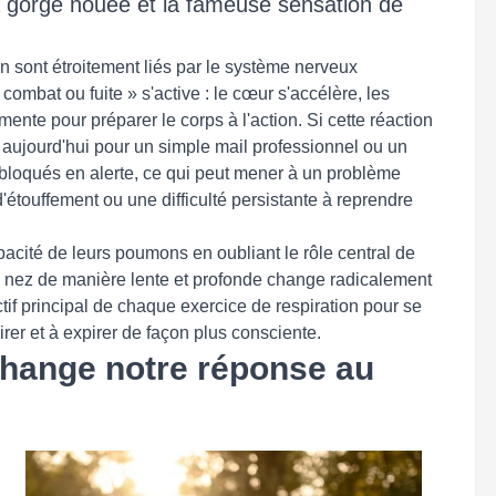
la gorge nouée et la fameuse sensation de
ion sont étroitement liés par le système nerveux
bat ou fuite » s'active : le cœur s'accélère, les
mente pour préparer le corps à l'action. Si cette réaction
e aujourd'hui pour un simple mail professionnel ou un
 bloqués en alerte, ce qui peut mener à un problème
'étouffement ou une difficulté persistante à reprendre
apacité de leurs poumons en oubliant le rôle central de
le nez de manière lente et profonde change radicalement
ctif principal de chaque exercice de respiration pour se
rer et à expirer de façon plus consciente.
 change notre réponse au