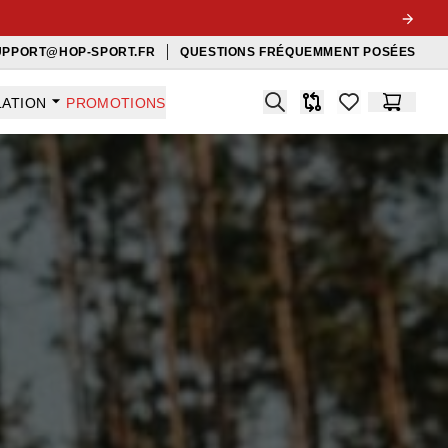
UPPORT@HOP-SPORT.FR
QUESTIONS FRÉQUEMMENT POSÉES
Search
LATION
PROMOTIONS
Comparaison
items in favorit
Panier