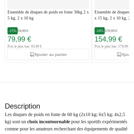
Ensemble de disques de poids en fonte 30kg 2 x
Ensemble de disques de
5 kg; 2 x 10 kg
x 15 kg; 2 x 10 kg; 2 x
-15%
93,99 €
-14%
179,99 €
79,99 €
154,99 €
Prix le plus bas: 93,99 €
Prix le plus bas: 179,99 €
Ajouter au panier
Ajoute
Description
Les disques de poids en fonte de 60 kg (2x10 kg; 6x5 kg; 4x2,5
kg) sont un
choix incontournable
pour les sportifs expérimentés
comme pour les amateurs recherchant des équipements de qualité