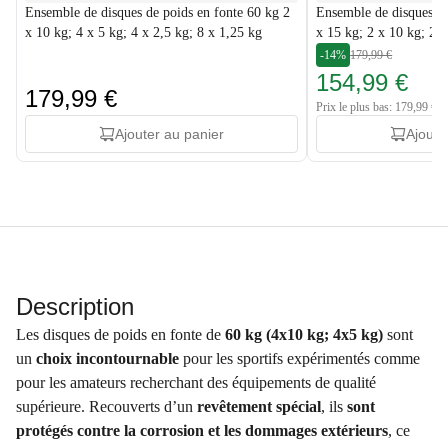
Ensemble de disques de poids en fonte 60 kg 2
Ensemble de disques de
x 10 kg; 4 x 5 kg; 4 x 2,5 kg; 8 x 1,25 kg
x 15 kg; 2 x 10 kg; 2 x
-14%
179,99 €
154,99 €
179,99 €
Prix le plus bas: 179,99 €
Ajouter au panier
Ajoute
Description
Les disques de poids en fonte de
60 kg (4x10 kg; 4x5 kg)​
sont
un
choix incontournable
pour les sportifs expérimentés comme
pour les amateurs recherchant des équipements de qualité
supérieure. Recouverts d’un
revêtement spécial
, ils
sont
protégés contre la corrosion et les dommages extérieurs
, ce