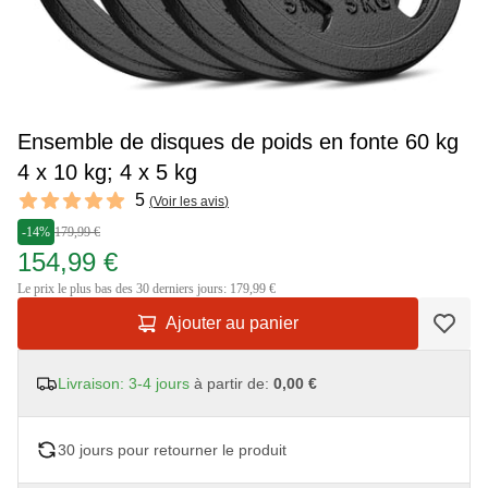
Ensemble de disques de poids en fonte 60 kg
4 x 10 kg; 4 x 5 kg
Reviews
5
(
Voir les avis
)
5 out of 5 stars
-14%
179,99 €
154,99 €
Le prix le plus bas des 30 derniers jours: 179,99 €
Ajouter au panier
Livraison: 3-4 jours
à partir de:
0,00 €
30 jours pour retourner le produit