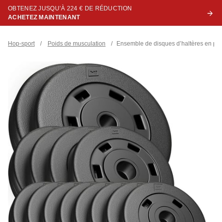
OBTENEZ JUSQU’À 224 € DE RÉDUCTION
ACHETEZ MAINTENANT
Hop-sport
/
Poids de musculation
/
Ensemble de disques d’haltères en plast