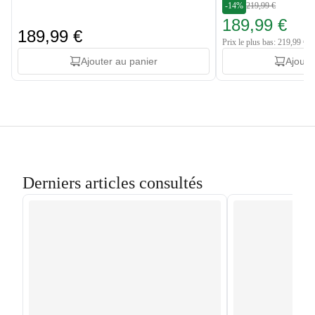
-14%
219,99 €
189,99 €
189,99 €
Prix le plus bas: 219,99 €
Ajouter au panier
Ajoute
Derniers articles consultés