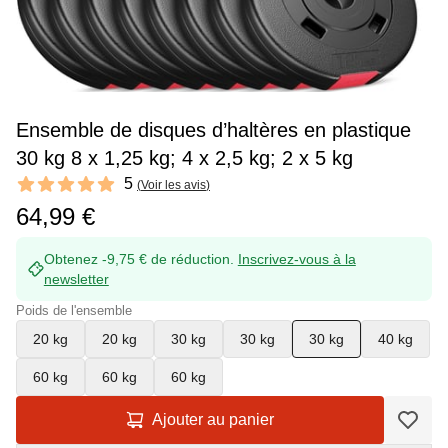
Ensemble de disques d’haltères en plastique
30 kg 8 x 1,25 kg; 4 x 2,5 kg; 2 x 5 kg
Reviews
5
(
Voir les avis
)
5 out of 5 stars
64,99 €
Obtenez -9,75 € de réduction.
Inscrivez-vous à la
newsletter
Poids de l'ensemble
20 kg
20 kg
30 kg
30 kg
30 kg
40 kg
60 kg
60 kg
60 kg
Ajouter au panier