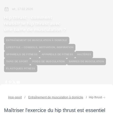
wt., 17.02.2026
Hip thrust - comment
réussir le hip thrust avec
une barre de musculation ?
ENTRAÎNEMENT DE MUSCULATION À DOMICILE
LIFESTYLE – CONSEILS, MOTIVATION, INSPIRATION
APPAREILS DE FITNESS
APPAREILS DE FITNESS
HALTÈRES
TAPIS DE SPORT
POIDS DE MUSCULATION
BARRES DE MUSCULATION
ÉLASTIQUES FITNESS
Hop-sport
/
Entraînement de musculation à domicile
/
Hip thrust - comm
Maîtriser l'exercice du hip thrust est essentiel