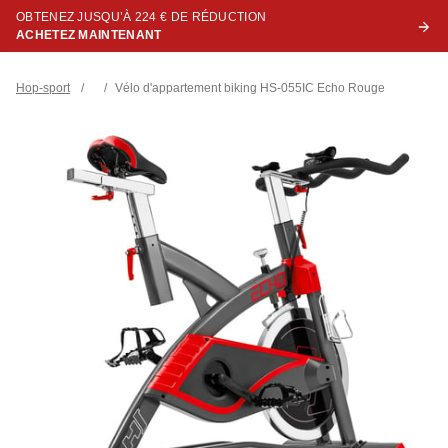
OBTENEZ JUSQU’À 224 € DE RÉDUCTION
ACHETEZ MAINTENANT
Hop-sport
/
/
Vélo d'appartement biking HS-055IC Echo Rouge