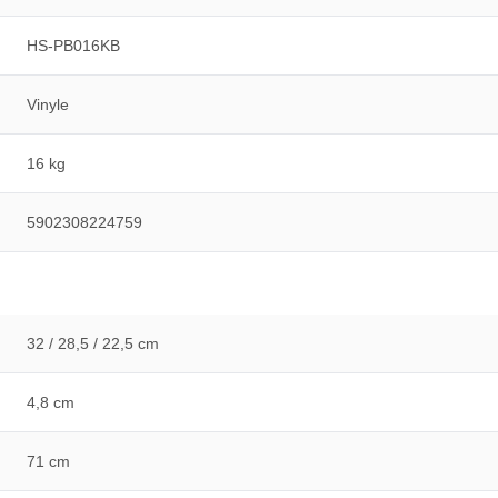
HS-PB016KB
Vinyle
16 kg
5902308224759
32 / 28,5 / 22,5 cm
4,8 cm
71 cm