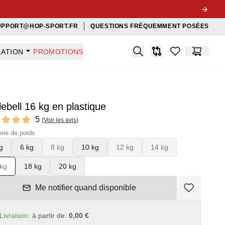
UPPORT@HOP-SPORT.FR
QUESTIONS FRÉQUEMMENT POSÉES
Search
LATION
PROMOTIONS
Comparaison
items in favorit
Panier
lebell 16 kg en plastique
ews
5
(
Voir les avis
)
f 5 stars
rie de poids
g
6 kg
8 kg
10 kg
12 kg
14 kg
kg
18 kg
20 kg
Me notifier quand disponible
Livraison:
à partir de:
0,00 €