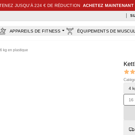
TENEZ JUSQU’À 224 € DE RÉDUCTION
ACHETEZ MAINTENANT
S
APPAREILS DE FITNESS
ÉQUIPEMENTS DE MUSCU
16 kg en plastique
Kett
Revi
5 out o
Catégo
4 k
16 