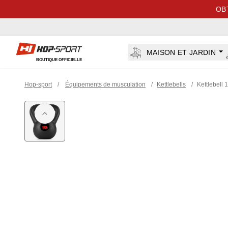
OB
Hop-sport.fr
MAISON ET JARDIN
BOUTIQUE OFFICIELLE
Hop-sport
/
Équipements de musculation
/
Kettlebells
/
Kettlebell 